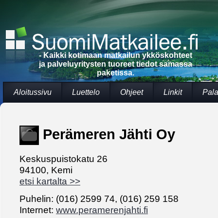
- Kaikki kotimaan matkailun ykköskohteet
ja palveluyritysten tuoreet tiedot samassa
paketissa.
Aloitussivu
Luettelo
Ohjeet
Linkit
Pala
Perämeren Jähti Oy
Keskuspuistokatu 26
94100, Kemi
etsi kartalta >>
Puhelin: (016) 2599 74, (016) 259 158
Internet:
www.peramerenjahti.fi