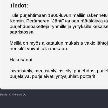
Tiedot:
Tule purjehtimaan 1800-luvun malliin rakennetul
Kemiin. Perämeren "Jähti" tarjoaa räätälöityjä t
purjehduspaketteja ryhmille ja yrityksille kesä
saaristossa
Meillä on myös aikataulun mukaisia vakio lähtöjä,
henkilöt voivat tulla mukaan.
Hakusanat:
laivaristeily, meriristeily, risteily, purjehdus, pur
purjelaiva, purjelaivat, yritysjuhlat, polttarit
Design © Hi-Vision Oy