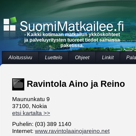
- Kaikki kotimaan matkailun ykköskohteet
ja palveluyritysten tuoreet tiedot samassa
paketissa.
Aloitussivu
Luettelo
Ohjeet
Linkit
Pala
Ravintola Aino ja Reino
Maununkatu 9
37100, Nokia
etsi kartalta >>
Puhelin: (03) 389 1140
Internet:
www.ravintolaainojareino.net