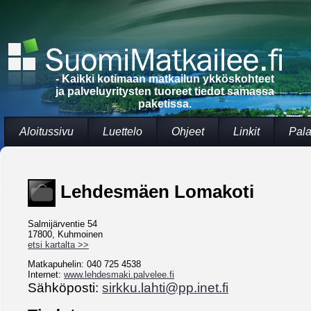
- Kaikki kotimaan matkailun ykköskohteet
ja palveluyritysten tuoreet tiedot samassa
paketissa.
Aloitussivu
Luettelo
Ohjeet
Linkit
Pala
Lehdesmäen Lomakoti
Salmijärventie 54
17800, Kuhmoinen
etsi kartalta >>
Matkapuhelin: 040 725 4538
Internet:
www.lehdesmaki.palvelee.fi
Sähköposti:
sirkku.lahti@pp.inet.fi