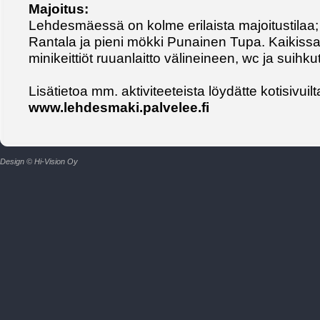
Majoitus:
Lehdesmäessä on kolme erilaista majoitustilaa; ri
Rantala ja pieni mökki Punainen Tupa. Kaikissa 
minikeittiöt ruuanlaitto välineineen, wc ja suihkuti
Lisätietoa mm. aktiviteeteista löydätte kotisivui
www.lehdesmaki.palvelee.fi
Design © Hi-Vision Oy