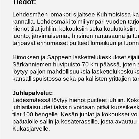
Tiedot:
Lehdesmäen lomakoti sijaitsee Kuhmoisissa ka
rannalla. Lehdesmäki toimii ympäri vuoden tarjo
hienot tilat juhliin, kokouksiin sekä koulutuksii
luonto, järvimaisemat, hirsinen rantasauna ja t
tarjoavat erinomaiset puitteet lomailuun ja luon
Himoksen ja Sappeen laskettelukeskukset sijait
Särkänniemen huvipuisto 70 km päässä, joten akti
löytyy paljon mahdollisuuksia laskettelukeskuks
kansallispuistossa sekä paikallisten yrittäjien t
Juhlapalvelut:
Ledesmäessä löytyy hienot puitteet juhliin. Kokou
juhlatilaisuudet talvisin voidaan pitää kurssike
tilat 100 hengelle. Kesän juhlat ja kokoukset vo
päätalolle saliin ja kesäterassille, josta avaut
Kukasjärvelle.