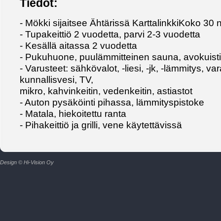
Tiedot:
- Mökki sijaitsee Ähtärissä KarttalinkkiKoko 30 n
- Tupakeittiö 2 vuodetta, parvi 2-3 vuodetta
- Kesällä aitassa 2 vuodetta
- Pukuhuone, puulämmitteinen sauna, avokuisti
- Varusteet: sähkövalot, -liesi, -jk, -lämmitys, v
kunnallisvesi, TV,
mikro, kahvinkeitin, vedenkeitin, astiastot
- Auton pysäköinti pihassa, lämmityspistoke
- Matala, hiekoitettu ranta
- Pihakeittiö ja grilli, vene käytettävissä
Design © Hi-Vision Oy