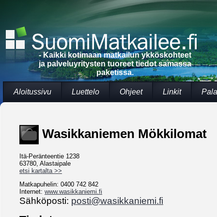
- Kaikki kotimaan matkailun ykköskohteet
ja palveluyritysten tuoreet tiedot samassa
paketissa.
Aloitussivu
Luettelo
Ohjeet
Linkit
Pala
Wasikkaniemen Mökkilomat
Itä-Peränteentie 1238
63780, Alastaipale
etsi kartalta >>
Matkapuhelin: 0400 742 842
Internet:
www.wasikkaniemi.fi
Sähköposti:
posti@wasikkaniemi.fi