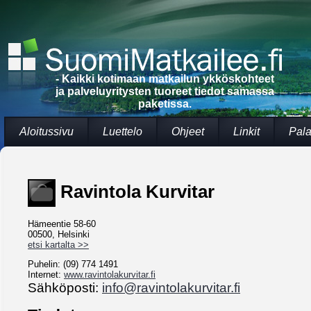
- Kaikki kotimaan matkailun ykköskohteet
ja palveluyritysten tuoreet tiedot samassa
paketissa.
Aloitussivu
Luettelo
Ohjeet
Linkit
Pala
Ravintola Kurvitar
Hämeentie 58-60
00500, Helsinki
etsi kartalta >>
Puhelin: (09) 774 1491
Internet:
www.ravintolakurvitar.fi
Sähköposti:
info@ravintolakurvitar.fi