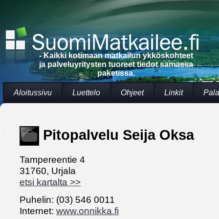
- Kaikki kotimaan matkailun ykköskohteet
ja palveluyritysten tuoreet tiedot samassa
paketissa.
Aloitussivu
Luettelo
Ohjeet
Linkit
Pala
Pitopalvelu Seija Oksa
Tampereentie 4
31760, Urjala
etsi kartalta >>
Puhelin: (03) 546 0011
Internet:
www.onnikka.fi