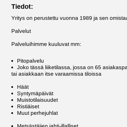
Tiedot:
Yritys on perustettu vuonna 1989 ja sen omista
Palvelut
Palveluihimme kuuluvat mm:
Pitopalvelu
Joko tässä liiketilassa, jossa on 65 asiakaspa
tai asiakkaan itse varaamissa tiloissa
Häät
Syntymäpäivät
Muistotilaisuudet
Ristiäiset
Muut perhejuhlat
Metsästäjien jahti-illalliset