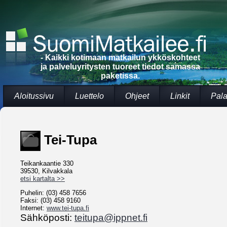
- Kaikki kotimaan matkailun ykköskohteet
ja palveluyritysten tuoreet tiedot samassa
paketissa.
Aloitussivu
Luettelo
Ohjeet
Linkit
Pala
Tei-Tupa
Teikankaantie 330
39530, Kilvakkala
etsi kartalta >>
Puhelin: (03) 458 7656
Faksi: (03) 458 9160
Internet:
www.tei-tupa.fi
Sähköposti:
teitupa@ippnet.fi