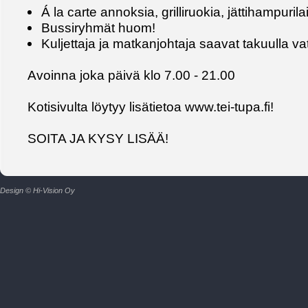
Á la carte annoksia, grilliruokia, jättihampurila
Bussiryhmät huom!
Kuljettaja ja matkanjohtaja saavat takuulla v
Avoinna joka päivä klo 7.00 - 21.00
Kotisivulta löytyy lisätietoa www.tei-tupa.fi!
SOITA JA KYSY LISÄÄ!
Design © Hi-Vision Oy