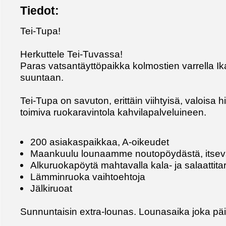
Tiedot:
Tei-Tupa!
Herkuttele Tei-Tuvassa!
Paras vatsantäyttöpaikka kolmostien varrella I
suuntaan.
Tei-Tupa on savuton, erittäin viihtyisä, valoisa
toimiva ruokaravintola kahvilapalveluineen.
200 asiakaspaikkaa, A-oikeudet
Maankuulu lounaamme noutopöydästä, itseva
Alkuruokapöytä mahtavalla kala- ja salaattita
Lämminruoka vaihtoehtoja
Jälkiruoat
Sunnuntaisin extra-lounas. Lounasaika joka päi