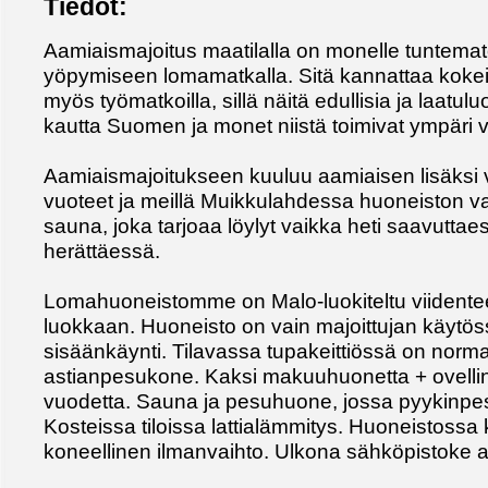
Tiedot:
Aamiaismajoitus maatilalla on monelle tuntema
yöpymiseen lomamatkalla. Sitä kannattaa kokei
myös työmatkoilla, sillä näitä edullisia ja laatulu
kautta Suomen ja monet niistä toimivat ympäri 
Aamiaismajoitukseen kuuluu aamiaisen lisäksi v
vuoteet ja meillä Muikkulahdessa huoneiston v
sauna, joka tarjoaa löylyt vaikka heti saavuttae
herättäessä.
Lomahuoneistomme on Malo-luokiteltu viidente
luokkaan. Huoneisto on vain majoittujan käytöss
sisäänkäynti. Tilavassa tupakeittiössä on norma
astianpesukone. Kaksi makuuhuonetta + ovelline
vuodetta. Sauna ja pesuhuone, jossa pyykinpes
Kosteissa tiloissa lattialämmitys. Huoneistossa
koneellinen ilmanvaihto. Ulkona sähköpistoke au