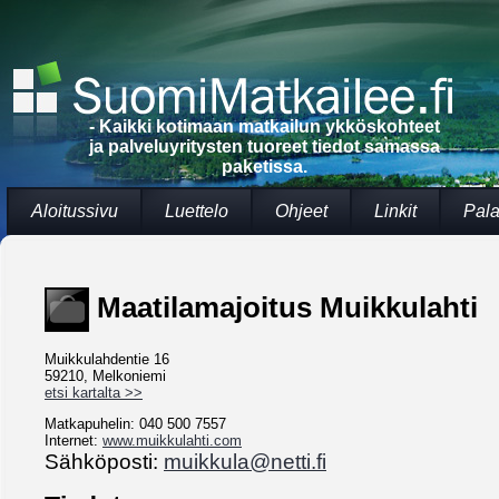
- Kaikki kotimaan matkailun ykköskohteet
ja palveluyritysten tuoreet tiedot samassa
paketissa.
Aloitussivu
Luettelo
Ohjeet
Linkit
Pala
Maatilamajoitus Muikkulahti
Muikkulahdentie 16
59210, Melkoniemi
etsi kartalta >>
Matkapuhelin: 040 500 7557
Internet:
www.muikkulahti.com
Sähköposti:
muikkula@netti.fi