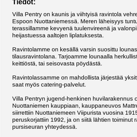
Tiedot:
Villa Pentry on kaunis ja viihtyisä ravintola ve
Espoon Nuottaniemessä. Meren läheisyys tuntu
terassillamme kevyenä tuulenvireenä ja valonp
heijastuessa aaltojen liplatuksesta.
Ravintolamme on kesällä varsin suosittu louna
tilausravintolana. Tarjoamme lounaalla herkullis
keittiöstä, tai seisovasta pöydästä.
Ravintolassamme on mahdollista järjestää yksity
saat myös catering-palvelut.
Villa Pentryn jugend-henkinen huvilarakennus o
Nuottaniemen kauppiaan, kauppaneuvos Mattros
siirrettiin Nuottaniemeen Viipurista vuosina 1
peruskorjattiin 1992, ja on siitä lähtien toiminu
pursiseuran yhteydessä.