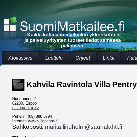
- Kaikki kotimaan matkailun ykköskohteet
ja palveluyritysten tuoreet tiedot samassa
paketissa.
Aloitussivu
Luettelo
Ohjeet
Linkit
Pala
Kahvila Ravintola Villa Pentry
Nuottarinne 2
02230, Espoo
etsi kartalta >>
Puhelin: (09) 888 6794
Internet:
www.villapentry.fi
Sähköposti:
marita.lindholm@saunalahti.fi