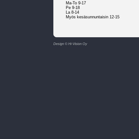
Ma-To 9-17
Pe 9-18
La 8-14
Myös kesäsunnuntaisin 12-15
Design © Hi-Vision Oy