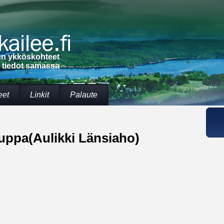
lun ykköskohteet
t tiedot samassa
eet
Linkit
Palaute
uppa(Aulikki Länsiaho)