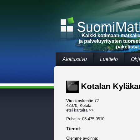
- Kaikki kotimaan matkai
ja palveluyritysten tuoree
paketissa.
Aloitussivu
Luettelo
Ohj
Kotalan Kyläka
Vironkoskentie 72
42870, Kotala
etsi kartalta >>
Puhelin: 03-475 9510
Tiedot:
Olemme avoinna: