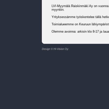
LVI-Myymälä Raiskinmäki Ay on vuonna 19
myyntiin.
Yrityksessämme työskentelee tällä hetkel
Toimialueemme on Keuruun lähiympärist
Olemme avoinna: arkisin klo 8-17 ja laua
Design © Hi-Vision Oy