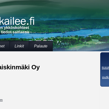
lun ykköskohteet
t tiedot samassa
eet
Linkit
Palaute
iskinmäki Oy
suun
putk
om