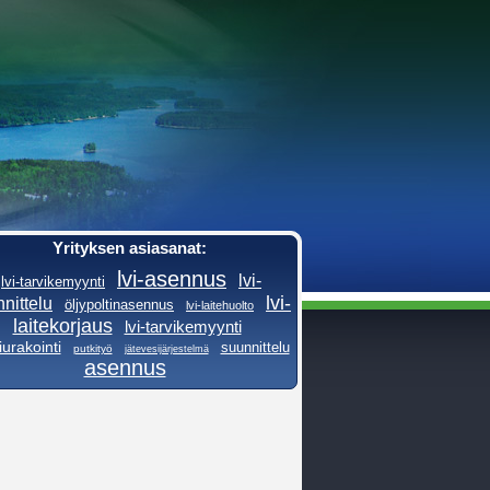
Yrityksen asiasanat:
lvi-asennus
lvi-
lvi-tarvikemyynti
lvi-
nittelu
öljypoltinasennus
lvi-laitehuolto
laitekorjaus
lvi-tarvikemyynti
iurakointi
suunnittelu
putkityö
jätevesijärjestelmä
asennus