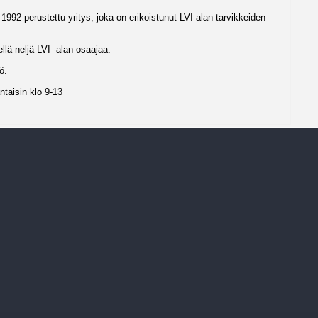
92 perustettu yritys, joka on erikoistunut LVI alan tarvikkeiden
lä neljä LVI -alan osaajaa.
ö.
ntaisin klo 9-13