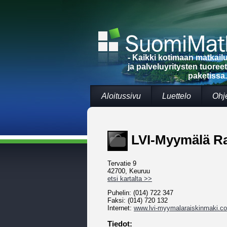
- Kaikki kotimaan matkai
ja palveluyritysten tuoree
paketissa.
Aloitussivu
Luettelo
Ohj
LVI-Myymälä Ra
Tervatie 9
42700, Keuruu
etsi kartalta >>
Puhelin: (014) 722 347
Faksi: (014) 720 132
Internet:
www.lvi-myymalaraiskinmaki.c
Tiedot: