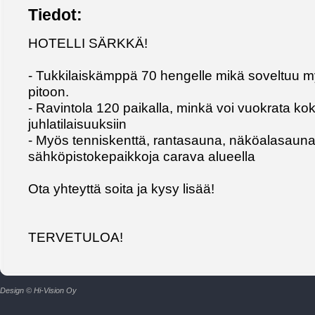
Tiedot:
HOTELLI SÄRKKÄ!
- Tukkilaiskämppä 70 hengelle mikä soveltuu m
pitoon.
- Ravintola 120 paikalla, minkä voi vuokrata kok
juhlatilaisuuksiin
- Myös tenniskenttä, rantasauna, näköalasauna
sähköpistokepaikkoja carava alueella
Ota yhteyttä soita ja kysy lisää!
TERVETULOA!
Design © Hi-Vision Oy