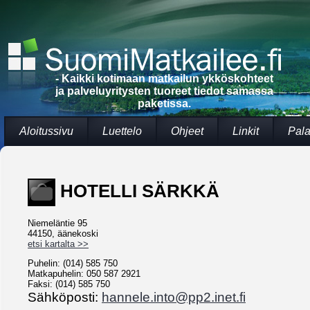
- Kaikki kotimaan matkailun ykköskohteet
ja palveluyritysten tuoreet tiedot samassa
paketissa.
Aloitussivu
Luettelo
Ohjeet
Linkit
Pala
HOTELLI SÄRKKÄ
Niemeläntie 95
44150, äänekoski
etsi kartalta >>
Puhelin: (014) 585 750
Matkapuhelin: 050 587 2921
Faksi: (014) 585 750
Sähköposti:
hannele.into@pp2.inet.fi