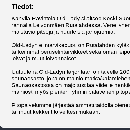
Tiedot:
Kahvila-Ravintola Old-Lady sijaitsee Keski-Su
rannalla Leivonmäen Rutalahdessa. Veneilyhenk
maistuvia pitsoja ja huurteisia janojuomia.
Old-Ladyn elintarvikepuoti on Rutalahden kyläk
tärkeimmät peruselintarvikkeet sekä oman lei
leivät ja muut leivonnaiset.
Uutuutena Old-Ladyn tarjontaan on talvella 20
saunaosasto, joka on mainio matka/kalamiehen 
Saunaosastossa on majoitustilaa viidelle henkilö
mainiosti myös pienten ryhmin palaverien pitop
Pitopalvelumme järjestää ammattitaidolla pienet
tai muut kekkerit toiveittesi mukaan.