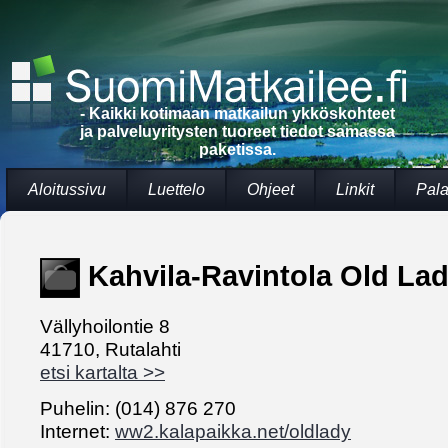
- Kaikki kotimaan matkailun ykköskohteet
ja palveluyritysten tuoreet tiedot samassa
paketissa.
Aloitussivu
Luettelo
Ohjeet
Linkit
Pala
Kahvila-Ravintola Old La
Vällyhoilontie 8
41710, Rutalahti
etsi kartalta >>
Puhelin: (014) 876 270
Internet:
ww2.kalapaikka.net/oldlady