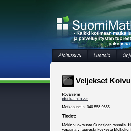
- Kaikki kotimaan matkai
ja palveluyritysten tuoree
paketissa.
Aloitussivu
Luettelo
Ohj
Veljekset Koiv
Rovaniemi
etsi kartalta >>
Matkapuhelin: 040-558 9655
Tiedot:
Mökin vuokrausta Ounasjoen rannalla. 
vapaana virtaavasta koskesta Molkokön