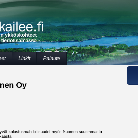
lun ykköskohteet
t tiedot samassa
eet
Linkit
Palaute
unen Oy
Hyvät kalastusmahdollisuudet myös Suomen suurimmasta
käästä.