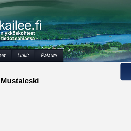
lun ykköskohteet
t tiedot samassa
eet
Linkit
Palaute
 Mustaleski