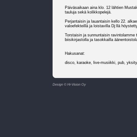
Päiväsaikaan aina klo. 12 lähtien Mustales
tauluja sekä kolikkopelejä.
Perjantaisin ja lauantaisin kello 22. alk
valoefekteillä ja loistavilla Dj:llä höystet
Torstaisin ja sunnuntaisin ravintolamme t
biisikirjastolla ja tasokkailla äänentoistolai
Hakusanat:
disco, karaoke, live-musiikki, pub, yksity
Design © Hi-Vision Oy