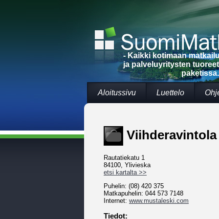
- Kaikki kotimaan matkai
ja palveluyritysten tuoree
paketissa.
Aloitussivu
Luettelo
Ohj
Viihderavintola
Rautatiekatu 1
84100, Ylivieska
etsi kartalta >>
Puhelin: (08) 420 375
Matkapuhelin: 044 573 7148
Internet:
www.mustaleski.com
Tiedot: