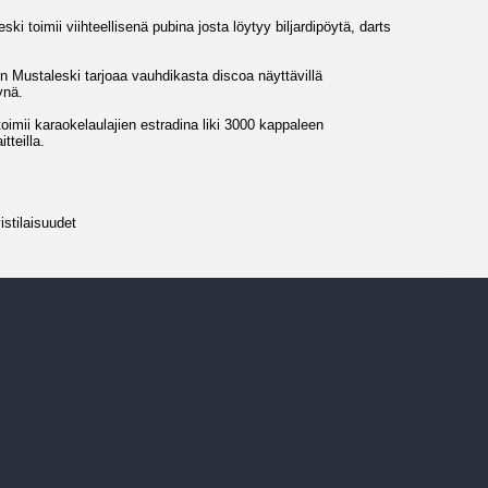
ki toimii viihteellisenä pubina josta löytyy biljardipöytä, darts
aen Mustaleski tarjoaa vauhdikasta discoa näyttävillä
tynä.
oimii karaokelaulajien estradina liki 3000 kappaleen
tteilla.
istilaisuudet