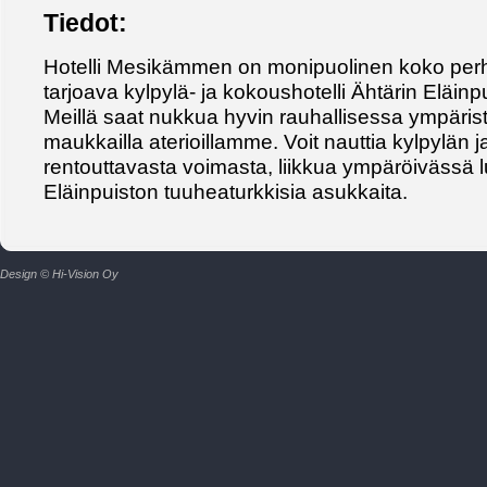
Tiedot:
Hotelli Mesikämmen on monipuolinen koko per
tarjoava kylpylä- ja kokoushotelli Ähtärin Eläin
Meillä saat nukkua hyvin rauhallisessa ympärist
maukkailla aterioillamme. Voit nauttia kylpylän
rentouttavasta voimasta, liikkua ympäröivässä l
Eläinpuiston tuuheaturkkisia asukkaita.
Design © Hi-Vision Oy