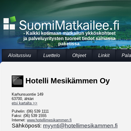
- Kaikki kotimaan matkailun ykköskohteet
ja palveluyritysten tuoreet tiedot samassa
paketissa.
Aloitussivu
Luettelo
Ohjeet
Linkit
Pala
Hotelli Mesikämmen Oy
Karhunsuontie 149
63700, ähtäri
etsi kartalta >>
Puhelin: (06) 539 1111
Faksi: (06) 539 1555
Internet:
www.hotellimesikammen.fi
Sähköposti:
myynti@hotellimesikammen.fi