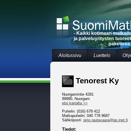
- Kaikki kotimaan matkai
ja palveluyritysten tuoree
paketissa.
Aloitussivu
Luettelo
Ohj
Tenorest Ky
Nuorgamintie 4281
99990, Nuorgam
etsi kartalta >>
Puhelin: (016) 678 412
Matkapuhelin: 040 778 9687
Sähköposti:
pirjo.rautavaara@pp.inet.fi
Tiedot: