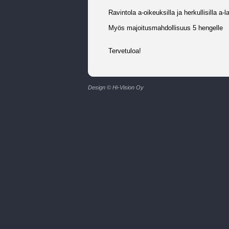
Ravintola a-oikeuksilla ja herkullisilla a
Myös majoitusmahdollisuus 5 hengelle
Tervetuloa!
Design © Hi-Vision Oy