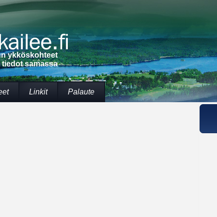
lun ykköskohteet
t tiedot samassa
eet
Linkit
Palaute