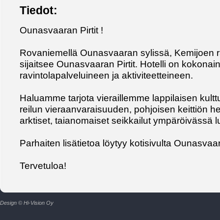
Tiedot:
Ounasvaaran Pirtit !
Rovaniemellä Ounasvaaran sylissä, Kemijoen 
sijaitsee Ounasvaaran Pirtit. Hotelli on kokon
ravintolapalveluineen ja aktiviteetteineen.
Haluamme tarjota vieraillemme lappilaisen kulttu
reilun vieraanvaraisuuden, pohjoisen keittiön he
arktiset, taianomaiset seikkailut ympäröivässä 
Parhaiten lisätietoa löytyy kotisivulta Ounasvaara
Tervetuloa!
Design © Hi-Vision Oy