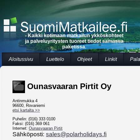
- Kaikki kotimaan matkailun ykköskohteet
ja palveluyritysten tuoreet tiedot samassa
paketissa.
Aloitussivu
Luettelo
Ohjeet
Linkit
Pala
Ounasvaaran Pirtit Oy
Antinmukka 4
96600, Rovaniemi
etsi kartalta >>
Puhelin: (016) 333 0100
Faksi: (016) 369 061
Internet:
Ounasvaaran Pirtit
Sähköposti:
sales@polarholidays.fi