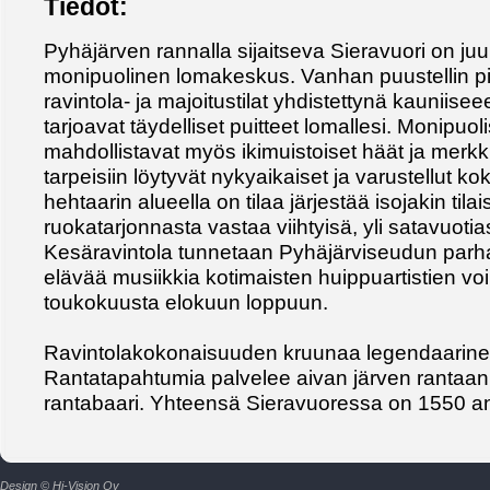
Tiedot:
Pyhäjärven rannalla sijaitseva Sieravuori on juu
monipuolinen lomakeskus. Vanhan puustellin pihap
ravintola- ja majoitustilat yhdistettynä kauniis
tarjoavat täydelliset puitteet lomallesi. Monipuol
mahdollistavat myös ikimuistoiset häät ja merkki
tarpeisiin löytyvät nykyaikaiset ja varustellut ko
hehtaarin alueella on tilaa järjestää isojakin til
ruokatarjonnasta vastaa viihtyisä, yli satavuotias
Kesäravintola tunnetaan Pyhäjärviseudun parha
elävää musiikkia kotimaisten huippuartistien voi
toukokuusta elokuun loppuun.
Ravintolakokonaisuuden kruunaa legendaarin
Rantatapahtumia palvelee aivan järven rantaan
rantabaari. Yhteensä Sieravuoressa on 1550 a
Design © Hi-Vision Oy