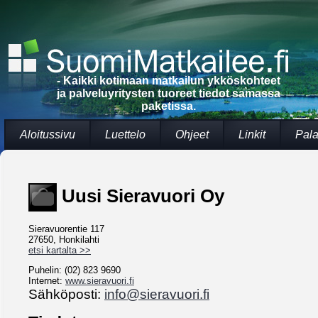
- Kaikki kotimaan matkailun ykköskohteet
ja palveluyritysten tuoreet tiedot samassa
paketissa.
Aloitussivu
Luettelo
Ohjeet
Linkit
Pala
Uusi Sieravuori Oy
Sieravuorentie 117
27650, Honkilahti
etsi kartalta >>
Puhelin: (02) 823 9690
Internet:
www.sieravuori.fi
Sähköposti:
info@sieravuori.fi