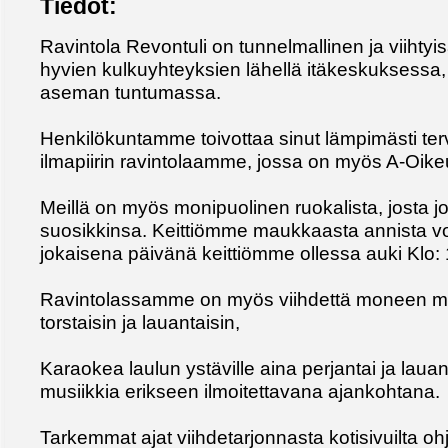
Tiedot:
Ravintola Revontuli on tunnelmallinen ja viihtyisä
hyvien kulkuyhteyksien lähellä itäkeskuksessa, 
aseman tuntumassa.
Henkilökuntamme toivottaa sinut lämpimästi terv
ilmapiirin ravintolaamme, jossa on myös A-Oike
Meillä on myös monipuolinen ruokalista, josta j
suosikkinsa. Keittiömme maukkaasta annista voi
jokaisena päivänä keittiömme ollessa auki Klo: 
Ravintolassamme on myös viihdettä moneen maku
torstaisin ja lauantaisin,
Karaokea laulun ystäville aina perjantai ja lauan
musiikkia erikseen ilmoitettavana ajankohtana.
Tarkemmat ajat viihdetarjonnasta kotisivuilta oh