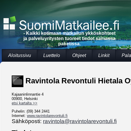
- Kaikki kotimaan matkailun ykköskohteet
ja palveluyritysten tuoreet tiedot samassa
paketissa.
Aloitussivu
Luettelo
Ohjeet
Linkit
Pala
Ravintola Revontuli Hietala O
Kajaaninlinnantie 4
00900, Helsinki
etsi kartalta >>
Puhelin: (09) 344 2441
Internet:
www.ravintolarevontuli.fi
Sähköposti:
ravintola@ravintolarevontuli.fi