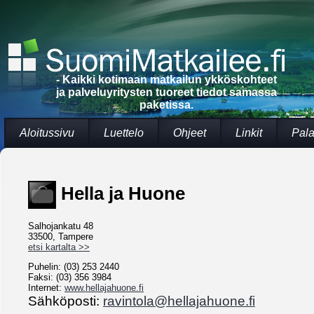
- Kaikki kotimaan matkailun ykköskohteet
ja palveluyritysten tuoreet tiedot samassa
paketissa.
Aloitussivu
Luettelo
Ohjeet
Linkit
Pala
Hella ja Huone
Salhojankatu 48
33500, Tampere
etsi kartalta >>
Puhelin: (03) 253 2440
Faksi: (03) 356 3984
Internet:
www.hellajahuone.fi
Sähköposti:
ravintola@hellajahuone.fi