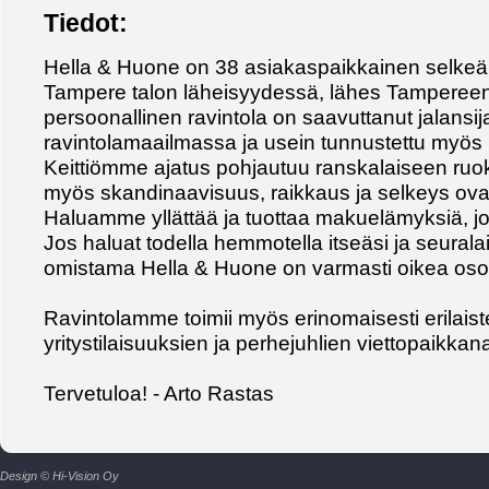
Tiedot:
Hella & Huone on 38 asiakaspaikkainen selkeälinj
Tampere talon läheisyydessä, lähes Tampereen
persoonallinen ravintola on saavuttanut jalans
ravintolamaailmassa ja usein tunnustettu myös 
Keittiömme ajatus pohjautuu ranskalaiseen ruoka
myös skandinaavisuus, raikkaus ja selkeys ova
Haluamme yllättää ja tuottaa makuelämyksiä, joi
Jos haluat todella hemmotella itseäsi ja seuralai
omistama Hella & Huone on varmasti oikea osoi
Ravintolamme toimii myös erinomaisesti erilaiste
yritystilaisuuksien ja perhejuhlien viettopaikkan
Tervetuloa! - Arto Rastas
Design © Hi-Vision Oy