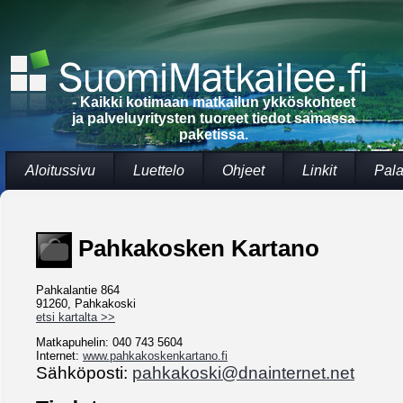
- Kaikki kotimaan matkailun ykköskohteet
ja palveluyritysten tuoreet tiedot samassa
paketissa.
Aloitussivu
Luettelo
Ohjeet
Linkit
Pala
Pahkakosken Kartano
Pahkalantie 864
91260, Pahkakoski
etsi kartalta >>
Matkapuhelin: 040 743 5604
Internet:
www.pahkakoskenkartano.fi
Sähköposti:
pahkakoski@dnainternet.net