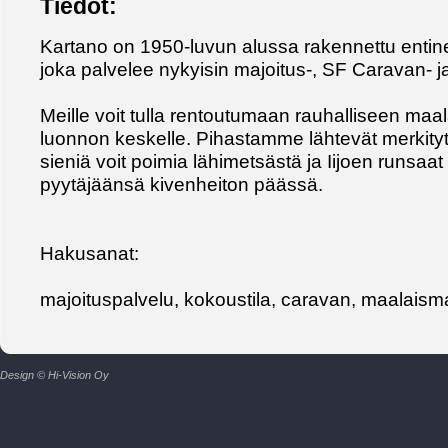
Tiedot:
Kartano on 1950-luvun alussa rakennettu enti
joka palvelee nykyisin majoitus-, SF Caravan- 
Meille voit tulla rentoutumaan rauhalliseen maa
luonnon keskelle. Pihastamme lähtevät merkityt 
sieniä voit poimia lähimetsästä ja Iijoen runsaat
pyytäjäänsä kivenheiton päässä.
Hakusanat:
majoituspalvelu, kokoustila, caravan, maalaisma
Design © Hi-Vision Oy