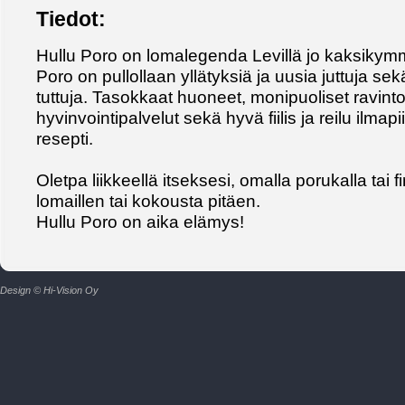
Tiedot:
Hullu Poro on lomalegenda Levillä jo kaksikymm
Poro on pullollaan yllätyksiä ja uusia juttuja s
tuttuja. Tasokkaat huoneet, monipuoliset ravinto
hyvinvointipalvelut sekä hyvä fiilis ja reilu ilmapi
resepti.
Oletpa liikkeellä itseksesi, omalla porukalla tai f
lomaillen tai kokousta pitäen.
Hullu Poro on aika elämys!
Design © Hi-Vision Oy