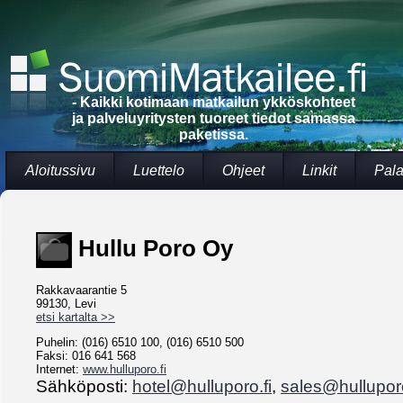
- Kaikki kotimaan matkailun ykköskohteet
ja palveluyritysten tuoreet tiedot samassa
paketissa.
Aloitussivu
Luettelo
Ohjeet
Linkit
Pala
Hullu Poro Oy
Rakkavaarantie 5
99130, Levi
etsi kartalta >>
Puhelin: (016) 6510 100, (016) 6510 500
Faksi: 016 641 568
Internet:
www.hulluporo.fi
Sähköposti:
hotel@hulluporo.fi
,
sales@hulluporo