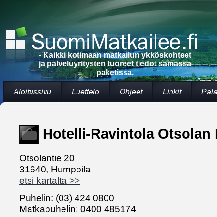
- Kaikki kotimaan matkailun ykköskohteet
ja palveluyritysten tuoreet tiedot samassa
paketissa.
Aloitussivu
Luettelo
Ohjeet
Linkit
Pala
Hotelli-Ravintola Otsolan
Otsolantie 20
31640, Humppila
etsi kartalta >>
Puhelin: (03) 424 0800
Matkapuhelin: 0400 485174