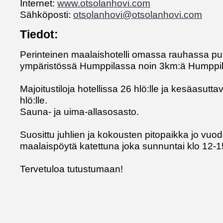
Internet:
www.otsolanhovi.com
Sähköposti:
otsolanhovi@otsolanhovi.com
Tiedot:
Perinteinen maalaishotelli omassa rauhassa p
ympäristössä Humppilassa noin 3km:ä Humppil
Majoitustiloja hotellissa 26 hlö:lle ja kesäasutt
hlö:lle.
Sauna- ja uima-allasosasto.
Suosittu juhlien ja kokousten pitopaikka jo vu
maalaispöytä katettuna joka sunnuntai klo 12-1
Tervetuloa tutustumaan!