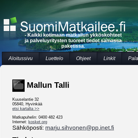
- Kaikki kotimaan matkailun ykköskohteet
ja palveluyritysten tuoreet tiedot samassa
paketissa.
Aloitussivu
Luettelo
Ohjeet
Linkit
Pala
Mallun Talli
Kuuselantie 32
05840, Hyvinkää
etsi kartalta >>
Matkapuhelin: 0400 482 423
Internet:
kosket.org
Sähköposti:
marju.sihvonen@pp.inet.fi