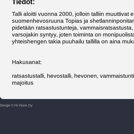
Tiedot:
Talli aloitti vuonna 2000, jolloin talliin muuttiva
suomenhevosruuna Topias ja shetlanninponitamm
pidetään ratsastustunteja, vammaisratsastusta, 
varsojakin syntyy, joten toiminta on monipuolista
yhteishengen takia puuhailu tallilla on aina mu
Hakusanat:
ratsastustalli, hevostalli, hevonen, vammaistunti,
majoitus
Design © Hi-Vision Oy