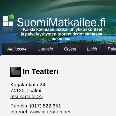
- Kaikki kotimaan matkailun ykköskohteet
ja palveluyritysten tuoreet tiedot samassa
paketissa.
Aloitussivu
Luettelo
Ohjeet
Linkit
Pala
In Teatteri
Karjalankatu 24
74120, Iisalmi
etsi kartalta >>
Puhelin: (017) 822 651
Internet:
www.in-teatteri.net