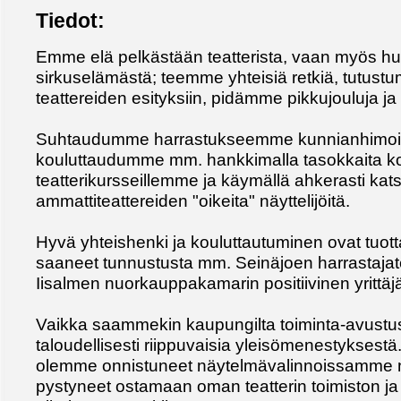
Tiedot:
Emme elä pelkästään teatterista, vaan myös hu
sirkuselämästä; teemme yhteisiä retkiä, tutus
teattereiden esityksiin, pidämme pikkujouluja ja
Suhtaudumme harrastukseemme kunnianhimois
kouluttaudumme mm. hankkimalla tasokkaita kou
teatterikursseillemme ja käymällä ahkerasti ka
ammattiteattereiden "oikeita" näyttelijöitä.
Hyvä yhteishenki ja kouluttautuminen ovat tuot
saaneet tunnustusta mm. Seinäjoen harrastajatea
Iisalmen nuorkauppakamarin positiivinen yrittäjä
Vaikka saammekin kaupungilta toiminta-avustu
taloudellisesti riippuvaisia yleisömenestyksest
olemme onnistuneet näytelmävalinnoissamme n
pystyneet ostamaan oman teatterin toimiston j