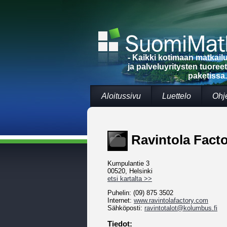
- Kaikki kotimaan matkai
ja palveluyritysten tuoree
paketissa.
Aloitussivu
Luettelo
Ohj
Ravintola Fact
Kumpulantie 3
00520, Helsinki
etsi kartalta >>
Puhelin: (09) 875 3502
Internet:
www.ravintolafactory.com
Sähköposti:
ravintotalot@kolumbus.fi
Tiedot: