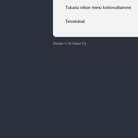
Tutustu viikon menu kotisivuiltamme.
Tervetuloa!
Design © Hi-Vision Oy