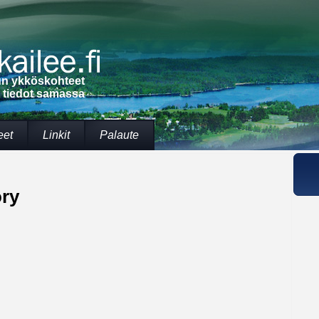
lun ykköskohteet
t tiedot samassa
eet
Linkit
Palaute
ory