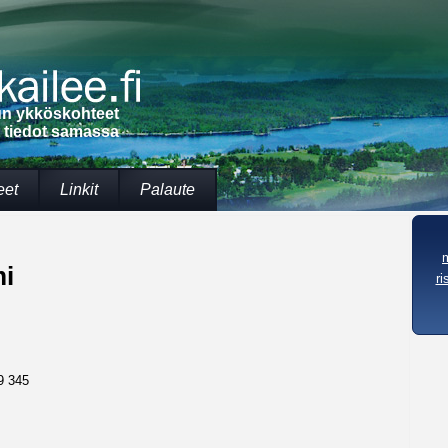
lun ykköskohteet
t tiedot samassa
eet
Linkit
Palaute
i
ri
9 345