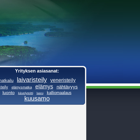
Yrityksen asiasanat:
laivaristeily
veneristeily
matkailu
elämys
nähtävyys
steily
elämysmatka
luonto
kalliomaalaus
kävelyreitti
laavu
kuusamo