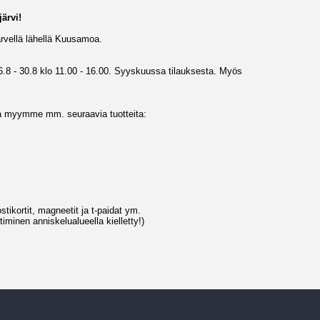
ärvi!
ärvellä lähellä Kuusamoa.
16.8 - 30.8 klo 11.00 - 16.00. Syyskuussa tilauksesta. Myös
sa myymme mm. seuraavia tuotteita:
tikortit, magneetit ja t-paidat ym.
iminen anniskelualueella kielletty!)