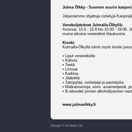
Julma Ölkky - Suomen suurin kanjonij
Järjestämme ohjattuja risteilyjä Kanjonij
Venekuljetukset Julmalla-Ölkyllä:
Avoinna: 15.6 - 15.8 klo 10.00 - 19.00. 
muina aikoina veneretket tilauksesta.
Kioski:
Kulmalla-Ölkyllä toimii myös kioski jos
• Liput veneretkelle
• Kahvia
• Teetä
• Limsaa
• Karkkia
• Jäätelöä
• Sämpylää, ruisleipää ja pasteijoita
• Matkamuistoja, esim. avaimenperät, pos
• B-oikeudet (omien alkoholijuomien nautt
www.julmaolkky.fi
Design © Hi-Vision Oy