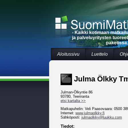
- Kaikki kotimaan matkai
ja palveluyritysten tuoree
paketissa.
Aloitussivu
Luettelo
Ohj
Julma Ölkky Tm
Julman-Ölkyntie 86
93780, Teeriranta
etsi kartalta >>
Matkapuhelin: Veli Paasovaara: 0500 38
Internet:
www.julmaolkky.fi
Sähköposti:
julmaolkky@luukku.com
Tiedot: