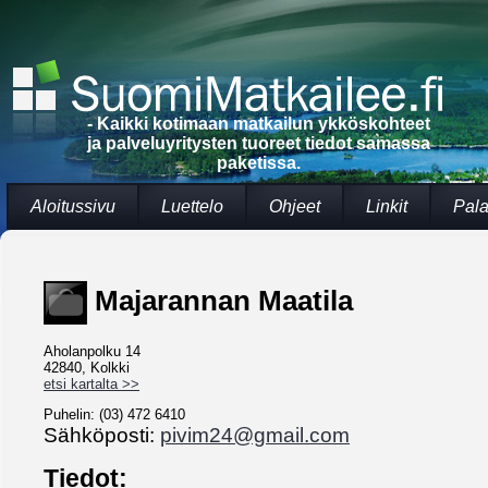
- Kaikki kotimaan matkailun ykköskohteet
ja palveluyritysten tuoreet tiedot samassa
paketissa.
Aloitussivu
Luettelo
Ohjeet
Linkit
Pala
Majarannan Maatila
Aholanpolku 14
42840, Kolkki
etsi kartalta >>
Puhelin: (03) 472 6410
Sähköposti:
pivim24@gmail.com
Tiedot: