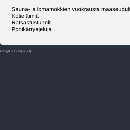
Sauna- ja lomamökkien vuokrausta maaseudul
Kotieläimiä
Ratsastustunnit
Ponikärryajeluja
Design © Hi-Vision Oy