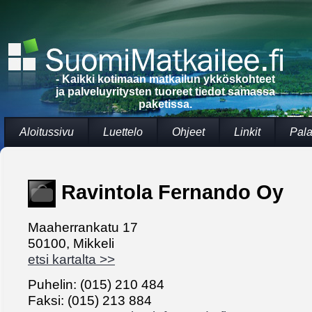
- Kaikki kotimaan matkailun ykköskohteet
ja palveluyritysten tuoreet tiedot samassa
paketissa.
Aloitussivu
Luettelo
Ohjeet
Linkit
Pala
Ravintola Fernando Oy
Maaherrankatu 17
50100, Mikkeli
etsi kartalta >>
Puhelin: (015) 210 484
Faksi: (015) 213 884