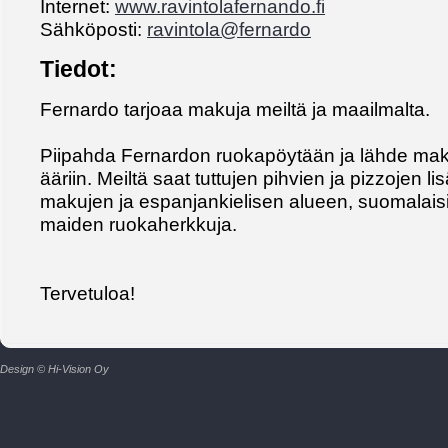
Internet:
www.ravintolafernando.fi
Sähköposti:
ravintola@fernardo
Tiedot:
Fernardo tarjoaa makuja meiltä ja maailmalta.
Piipahda Fernardon ruokapöytään ja lähde ma
ääriin. Meiltä saat tuttujen pihvien ja pizzojen l
makujen ja espanjankielisen alueen, suomalaisi
maiden ruokaherkkuja.
Tervetuloa!
Design © Hi-Vision Oy