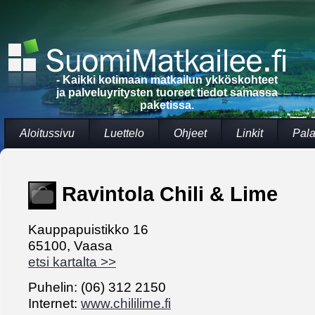
- Kaikki kotimaan matkailun ykköskohteet
ja palveluyritysten tuoreet tiedot samassa
paketissa.
Aloitussivu
Luettelo
Ohjeet
Linkit
Pala
Ravintola Chili & Lime
Kauppapuistikko 16
65100, Vaasa
etsi kartalta >>
Puhelin: (06) 312 2150
Internet:
www.chililime.fi