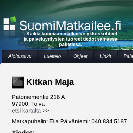
- Kaikki kotimaan matkailun ykköskohteet
ja palveluyritysten tuoreet tiedot samassa
paketissa.
Aloitussivu
Luettelo
Ohjeet
Linkit
Pala
Kitkan Maja
Patoniementie 216 A
97900, Tolva
etsi kartalta >>
Matkapuhelin: Eila Päiväniemi: 040 834 5187