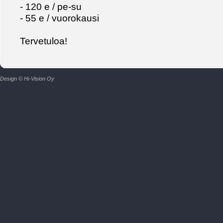
- 120 e / pe-su
- 55 e / vuorokausi
Tervetuloa!
Design © Hi-Vision Oy