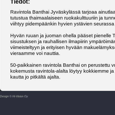
Tiedot:
Ravintola Banthai Jyväskylässä tarjoaa ainutlaa
tutustua thaimaalaiseen ruokakulttuuriin ja tu
viihtyy pidempäänkin hyvien ystävien seurassa ta
Hyvän ruuan ja juoman ohella pääset pienelle Th
sisustuksen ja rauhallisen ilmapiirin ympäröim
viimeisteltyyn ja erityisen hyvään makuelämyks
vieraamme voi nauttia.
50-paikkainen ravintola Banthai on perustettu 
kokemusta ravintola-alalta löytyy kokkiemme ja
kautta jo pitkältä ajalta.
Design © Hi-Vision Oy