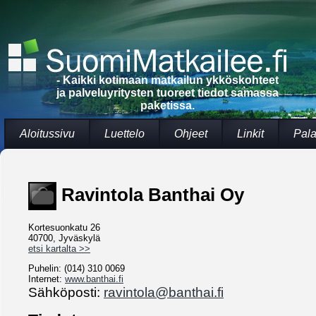
- Kaikki kotimaan matkailun ykköskohteet
ja palveluyritysten tuoreet tiedot samassa
paketissa.
Aloitussivu
Luettelo
Ohjeet
Linkit
Pala
Ravintola Banthai Oy
Kortesuonkatu 26
40700, Jyväskylä
etsi kartalta >>
Puhelin: (014) 310 0069
Internet:
www.banthai.fi
Sähköposti:
ravintola@banthai.fi