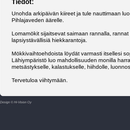
Tiedot:
Unohda arkipäivän kiireet ja tule nauttimaan l
Pihlajaveden äärelle.
Lomamökit sijaitsevat saimaan rannalla, rannat 
lapsiystävällisiä hiekkarantoja.
Mökkivaihtoehdoista löydät varmasti itsellesi s
Lähiympäristö luo mahdollisuuden monilla harra
metsästykselle, kalastukselle, hiihdolle, luonno
Tervetuloa viihtymään.
Design © Hi-Vision Oy