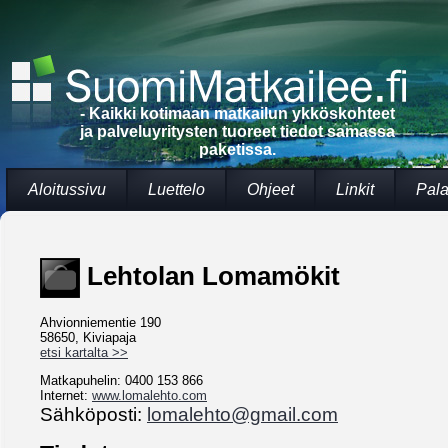
- Kaikki kotimaan matkailun ykköskohteet
ja palveluyritysten tuoreet tiedot samassa
paketissa.
Aloitussivu
Luettelo
Ohjeet
Linkit
Pala
Lehtolan Lomamökit
Ahvionniementie 190
58650, Kiviapaja
etsi kartalta >>
Matkapuhelin: 0400 153 866
Internet:
www.lomalehto.com
Sähköposti:
lomalehto@gmail.com