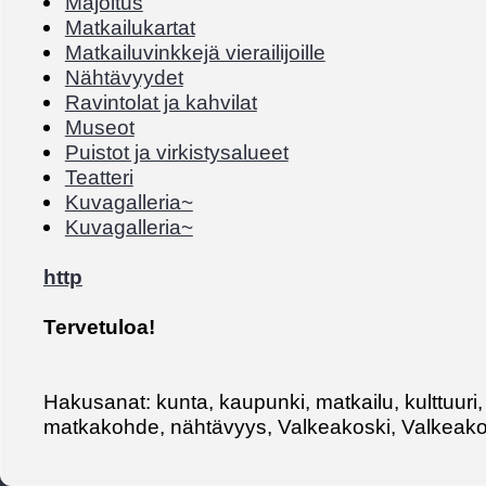
Majoitus
Matkailukartat
Matkailuvinkkejä vierailijoille
Nähtävyydet
Ravintolat ja kahvilat
Museot
Puistot ja virkistysalueet
Teatteri
Kuvagalleria~
Kuvagalleria~
http
Tervetuloa!
Hakusanat: kunta, kaupunki, matkailu, kulttuuri,
matkakohde, nähtävyys, Valkeakoski, Valkeak