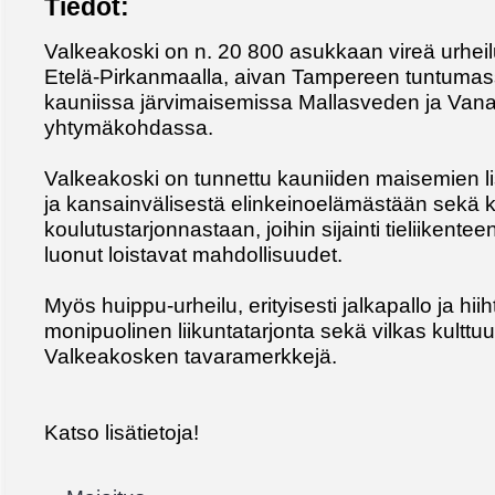
Tiedot:
Valkeakoski on n. 20 800 asukkaan vireä urheilu
Etelä-Pirkanmaalla, aivan Tampereen tuntumass
kauniissa järvimaisemissa Mallasveden ja Van
yhtymäkohdassa.
Valkeakoski on tunnettu kauniiden maisemien lis
ja kansainvälisestä elinkeinoelämästään sekä 
koulutustarjonnastaan, joihin sijainti tieliiken
luonut loistavat mahdollisuudet.
Myös huippu-urheilu, erityisesti jalkapallo ja hii
monipuolinen liikuntatarjonta sekä vilkas kulttu
Valkeakosken tavaramerkkejä.
Katso lisätietoja!