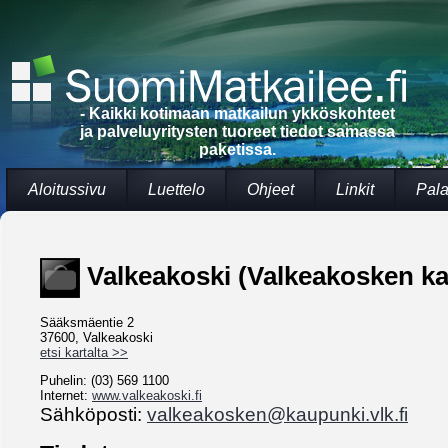
- Kaikki kotimaan matkailun ykköskohteet
ja palveluyritysten tuoreet tiedot samassa
paketissa.
Aloitussivu
Luettelo
Ohjeet
Linkit
Pala
Valkeakoski (Valkeakosken k
Sääksmäentie 2
37600, Valkeakoski
etsi kartalta >>
Puhelin: (03) 569 1100
Internet:
www.valkeakoski.fi
Sähköposti:
valkeakosken@kaupunki.vlk.fi