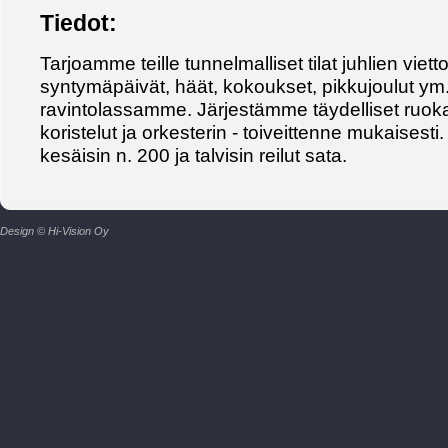
Tiedot:
Tarjoamme teille tunnelmalliset tilat juhlien viett
syntymäpäivät, häät, kokoukset, pikkujoulut ym
ravintolassamme. Järjestämme täydelliset ruoka-
koristelut ja orkesterin - toiveittenne mukaisest
kesäisin n. 200 ja talvisin reilut sata.
Design © Hi-Vision Oy