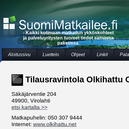
- Kaikki kotimaan matkailun ykköskohteet
ja palveluyritysten tuoreet tiedot samassa
paketissa.
Aloitussivu
Luettelo
Ohjeet
Linkit
Pala
Tilausravintola Olkihattu 
Säkäjärventie 204
49900, Virolahti
etsi kartalta >>
Matkapuhelin: 050 307 9444
Internet:
www.olkihattu.net