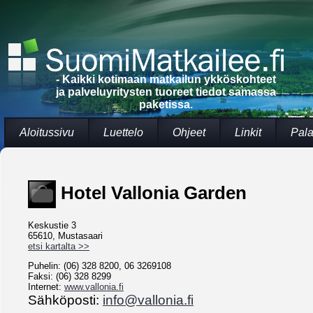
- Kaikki kotimaan matkailun ykköskohteet
ja palveluyritysten tuoreet tiedot samassa
paketissa.
Aloitussivu
Luettelo
Ohjeet
Linkit
Pala
Hotel Vallonia Garden
Keskustie 3
65610, Mustasaari
etsi kartalta >>
Puhelin: (06) 328 8200, 06 3269108
Faksi: (06) 328 8299
Internet:
www.vallonia.fi
Sähköposti:
info@vallonia.fi