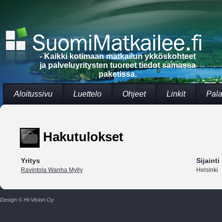
- Kaikki kotimaan matkailun ykköskohteet
ja palveluyritysten tuoreet tiedot samassa
paketissa.
Aloitussivu
Luettelo
Ohjeet
Linkit
Pala
Hakutulokset
Yritys
Sijainti
Ravintola Wanha Mylly
Helsinki
Design © Hi-Vision Oy