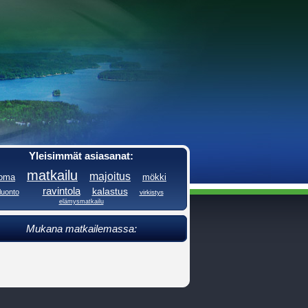
Yleisimmät asiasanat:
matkailu
majoitus
loma
mökki
ravintola
kalastus
luonto
virkistys
elämysmatkailu
Mukana matkailemassa: