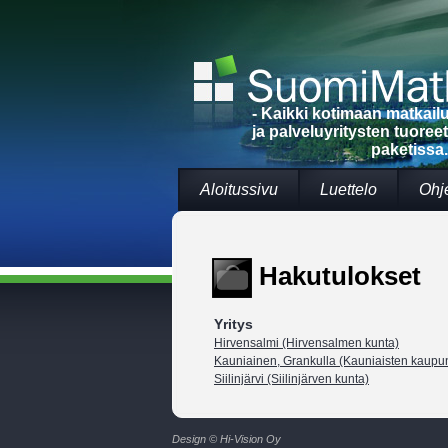
- Kaikki kotimaan matkai
ja palveluyritysten tuoree
paketissa.
Aloitussivu
Luettelo
Ohj
Hakutulokset
Yritys
Hirvensalmi (Hirvensalmen kunta)
Kauniainen, Grankulla (Kauniaisten kaupun
Siilinjärvi (Siilinjärven kunta)
Design © Hi-Vision Oy