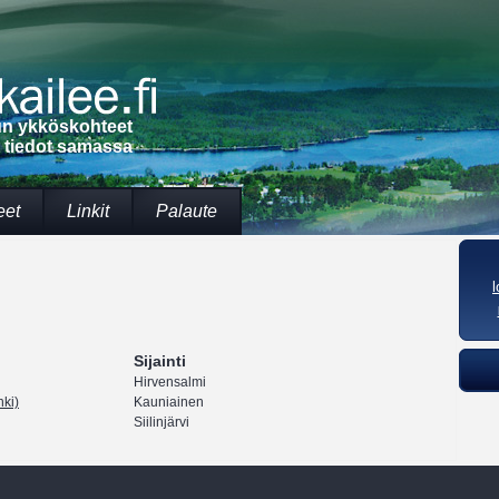
lun ykköskohteet
t tiedot samassa
eet
Linkit
Palaute
Sijainti
Hirvensalmi
ki)
Kauniainen
Siilinjärvi