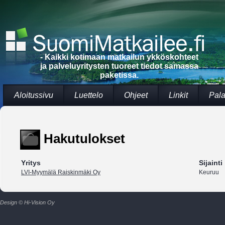
- Kaikki kotimaan matkailun ykköskohteet
ja palveluyritysten tuoreet tiedot samassa
paketissa.
Aloitussivu
Luettelo
Ohjeet
Linkit
Pala
Hakutulokset
Yritys
Sijainti
LVI-Myymälä Raiskinmäki Oy
Keuruu
Design © Hi-Vision Oy