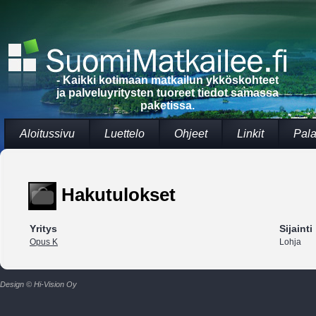
- Kaikki kotimaan matkailun ykköskohteet
ja palveluyritysten tuoreet tiedot samassa
paketissa.
Aloitussivu
Luettelo
Ohjeet
Linkit
Pala
Hakutulokset
Yritys
Sijainti
Opus K
Lohja
Design © Hi-Vision Oy