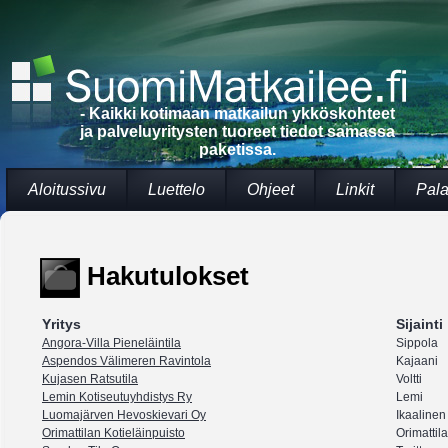
- Kaikki kotimaan matkailun ykköskohteet
ja palveluyritysten tuoreet tiedot samassa
paketissa.
Aloitussivu
Luettelo
Ohjeet
Linkit
Pala
Hakutulokset
Yritys
Sijainti
Angora-Villa Pieneläintila
Sippola
Aspendos Välimeren Ravintola
Kajaani
Kujasen Ratsutila
Voltti
Lemin Kotiseutuyhdistys Ry
Lemi
Luomajärven Hevoskievari Oy
Ikaalinen
Orimattilan Kotieläinpuisto
Orimattila