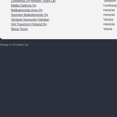
Lomalinja Oy Holiday Tours Ltd
Tampere
Matka Galleria Oy
Uusikaup
Matkatoimisto Area Oy
Helsinki
Suomen Matkatoimisto Oy
Helsinki
Vantaan kaupunki (Vantaa)
Vantaa
VIA Travelzon Finland Oy
Helsinki
Wasa Tours
Vaasa
Design © Hi-Vision Oy