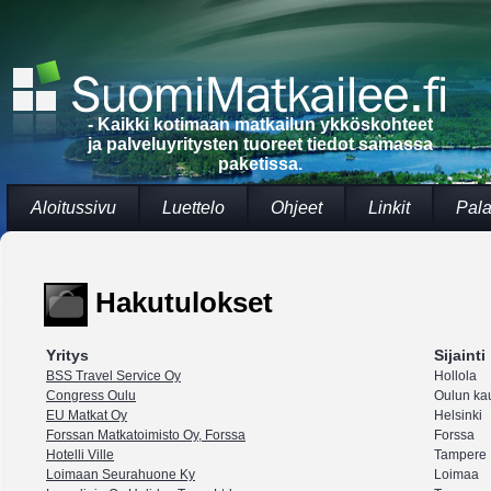
- Kaikki kotimaan matkailun ykköskohteet
ja palveluyritysten tuoreet tiedot samassa
paketissa.
Aloitussivu
Luettelo
Ohjeet
Linkit
Pala
Hakutulokset
Yritys
Sijainti
BSS Travel Service Oy
Hollola
Congress Oulu
Oulun ka
EU Matkat Oy
Helsinki
Forssan Matkatoimisto Oy, Forssa
Forssa
Hotelli Ville
Tampere
Loimaan Seurahuone Ky
Loimaa