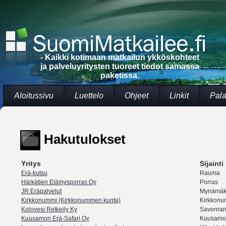
- Kaikki kotimaan matkailun ykköskohteet
ja palveluyritysten tuoreet tiedot samassa
paketissa.
Aloitussivu
Luettelo
Ohjeet
Linkit
Pala
Hakutulokset
Yritys
Sijainti
Erä-kutsu
Rauma
Härkätien Elämysporras Oy
Porras
JR Eräpalvelut
Mynämäk
Kirkkonummi (Kirkkonummen kunta)
Kirkkonu
Kolovesi Retkeily Ky
Savonran
Kuusamon Erä-Safari Oy
Kuusamo