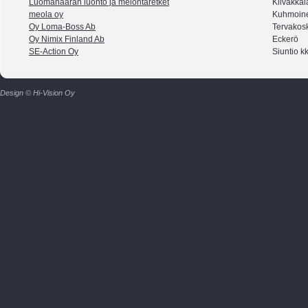
Luomahaaran luonto ja melontaretket
Kilvakkal
meola oy
Kuhmoin
Oy Loma-Boss Ab
Tervakos
Oy Nimix Finland Ab
Eckerö
SE-Action Oy
Siuntio k
Design © Hi-Vision Oy