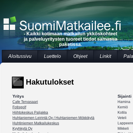
- Kaikki kotimaan matkailun ykköskohteet
ja palveluyritysten tuoreet tiedot samassa
paketissa.
Aloitussivu
Luettelo
Ohjeet
Linkit
Pala
Hakutulokset
Yritys
Sijainti
Cafe Tervasaari
Hamina
Fotisgolf
Kemiö
Hiihtokeskus Paljakka
Kotila
Huhtaniemen Leirintä Oy / Huhtaniemen Mökkikylä
Veteli
Huhtiniemen Matkailukeskus
Lappeenr
Kyyhkylä Oy
Mikkeli