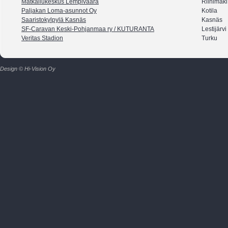
Matkailukeskus Lempivaara
Riihimäki
Paljakan Loma-asunnot Oy
Kotila
Saaristokylpylä Kasnäs
Kasnäs
SF-Caravan Keski-Pohjanmaa ry / KUTURANTA
Lestijärvi
Veritas Stadion
Turku
Design © Hi-Vision Oy