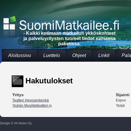
- Kaikki kotimaan matkailun ykköskohteet
ja palveluyritysten tuoreet tiedot samassa
paketissa.
Aloitussivu
Luettelo
Ohjeet
Linkit
Pala
Hakutulokset
Yritys
Sijainti
Teatteri Hevosenkenkä
Espoo
Ypäjän Musiikkiteatteri ry
Ypäjä
Design © Hi-Vision Oy