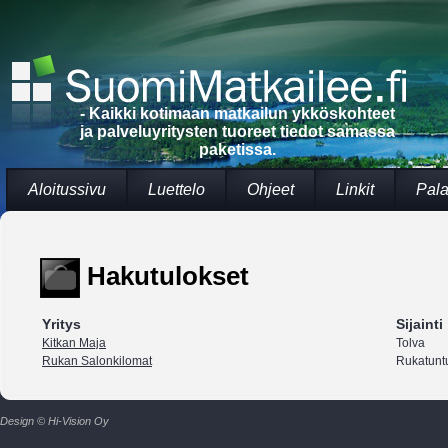
- Kaikki kotimaan matkailun ykköskohteet
ja palveluyritysten tuoreet tiedot samassa
paketissa.
Aloitussivu
Luettelo
Ohjeet
Linkit
Pala
Hakutulokset
Yritys
Sijainti
Kitkan Maja
Tolva
Rukan Salonkilomat
Rukatuntu
Design © Hi-Vision Oy