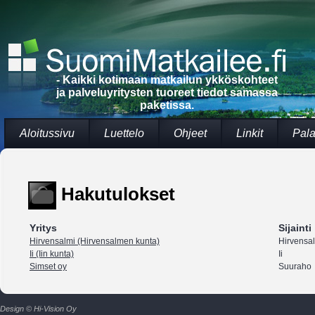
- Kaikki kotimaan matkailun ykköskohteet
ja palveluyritysten tuoreet tiedot samassa
paketissa.
Aloitussivu
Luettelo
Ohjeet
Linkit
Pala
Hakutulokset
Yritys
Sijainti
Hirvensalmi (Hirvensalmen kunta)
Hirvensa
Ii (Iin kunta)
Ii
Simset oy
Suuraho
Design © Hi-Vision Oy