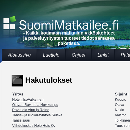
- Kaikki kotimaan matkailun ykköskohteet
ja palveluyritysten tuoreet tiedot samassa
paketissa.
Aloitussivu
Luettelo
Ohjeet
Linkit
Pala
Hakutulokset
Yritys
Sijainti
Hotelli IsoValkeinen
Kuopio
Otavan Ravintola Huvikumpu
Otava
Ravintola Aino ja Reino
Nokia
Tanssi- ja ruokaravintola Seiska
Valtimo
Tanssisaari
Tolkkinen
Viihdekeskus Hojo Hojo Oy
Tuusniem