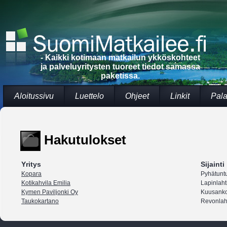
- Kaikki kotimaan matkailun ykköskohteet
ja palveluyritysten tuoreet tiedot samassa
paketissa.
Aloitussivu
Luettelo
Ohjeet
Linkit
Pala
Hakutulokset
Yritys
Sijainti
Kopara
Pyhätuntu
Kotikahvila Emilia
Lapinlaht
Kymen Paviljonki Oy
Kuusanko
Taukokartano
Revonlah